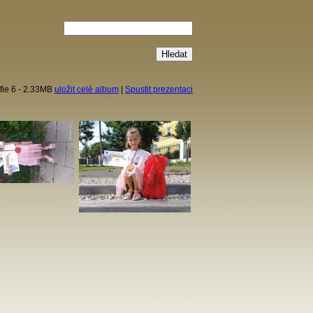
fie 6 - 2.33MB
uložit celé album
|
Spustit prezentaci