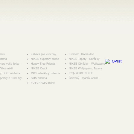
pers
Zabava pro vsechny
Freefoto, Dívka dne
darma
NIKEE superhry online
NIKEE Tapety - Obrázky
o pro vaše fotky
Happy Tree Friends
NIKEE Obrázky - Wallpapers
álka médií
NIKEE Crack
NIKEE Wallpapers, Tapety
y, SEO, reklama
MP3 videoklipy zdarma
ICQ-SKYPE NIKEE
erhry a 1001 hry
SMS zdarma
Červený Trpaslík online
FUTURAMA online