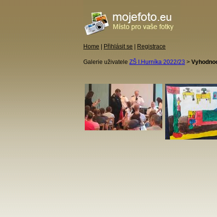
Home
|
Přihlásit se
|
Registrace
Galerie uživatele
ZŠ I.Hurníka 2022/23
>
Vyhodnoce