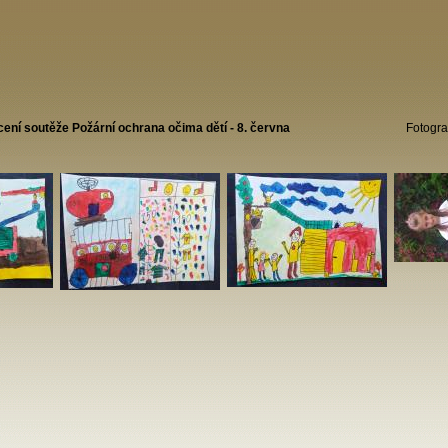
ní soutěže Požární ochrana očima dětí - 8. června
Fotogra