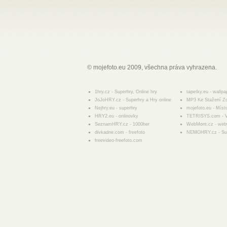
© mojefoto.eu 2009, všechna práva vyhrazena.
1hry.cz - Superhry, Online hry
tapetky.eu - wallpa
JoJoHRY.cz - Superhry a Hry online
MP3 Ke Stažení Z
Nejhry.eu - superhry
mojefoto.eu - Míst
HRY2.eu - onlinovky
TETRISYS.com - V
SeznamHRY.cz - 1000her
WebMont.cz - web
divkadne.com - freefoto
NEMOHRY.cz - Sup
freevideo-freefoto.com