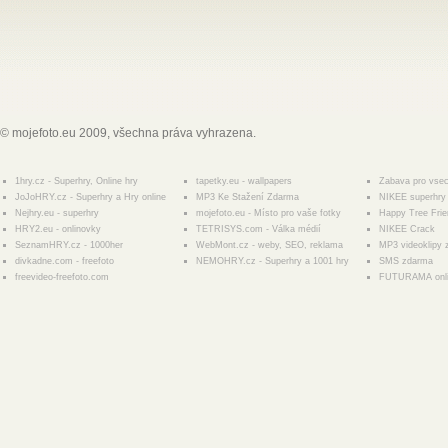
© mojefoto.eu 2009, všechna práva vyhrazena.
1hry.cz - Superhry, Online hry
tapetky.eu - wallpapers
Zabava pro vse
JoJoHRY.cz - Superhry a Hry online
MP3 Ke Stažení Zdarma
NIKEE superhry 
Nejhry.eu - superhry
mojefoto.eu - Místo pro vaše fotky
Happy Tree Fri
HRY2.eu - onlinovky
TETRISYS.com - Válka médií
NIKEE Crack
SeznamHRY.cz - 1000her
WebMont.cz - weby, SEO, reklama
MP3 videoklipy
divkadne.com - freefoto
NEMOHRY.cz - Superhry a 1001 hry
SMS zdarma
freevideo-freefoto.com
FUTURAMA onl