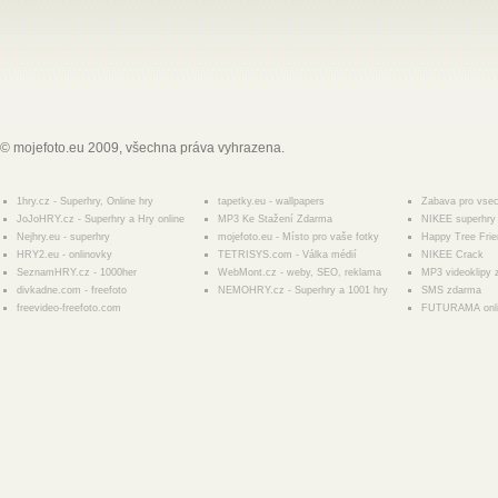
© mojefoto.eu 2009, všechna práva vyhrazena.
1hry.cz - Superhry, Online hry
tapetky.eu - wallpapers
Zabava pro vse
JoJoHRY.cz - Superhry a Hry online
MP3 Ke Stažení Zdarma
NIKEE superhry 
Nejhry.eu - superhry
mojefoto.eu - Místo pro vaše fotky
Happy Tree Fri
HRY2.eu - onlinovky
TETRISYS.com - Válka médií
NIKEE Crack
SeznamHRY.cz - 1000her
WebMont.cz - weby, SEO, reklama
MP3 videoklipy
divkadne.com - freefoto
NEMOHRY.cz - Superhry a 1001 hry
SMS zdarma
freevideo-freefoto.com
FUTURAMA onl