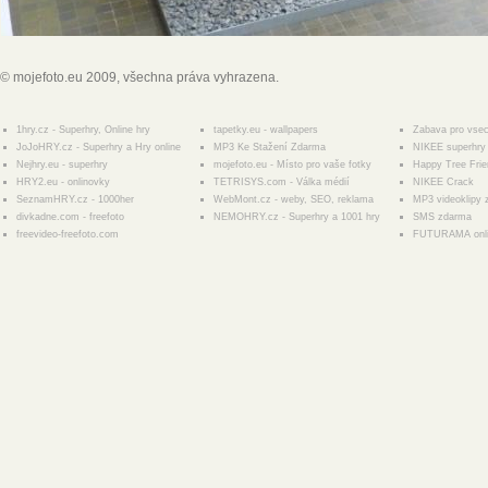
© mojefoto.eu 2009, všechna práva vyhrazena.
1hry.cz - Superhry, Online hry
tapetky.eu - wallpapers
Zabava pro vse
JoJoHRY.cz - Superhry a Hry online
MP3 Ke Stažení Zdarma
NIKEE superhry 
Nejhry.eu - superhry
mojefoto.eu - Místo pro vaše fotky
Happy Tree Fri
HRY2.eu - onlinovky
TETRISYS.com - Válka médií
NIKEE Crack
SeznamHRY.cz - 1000her
WebMont.cz - weby, SEO, reklama
MP3 videoklipy
divkadne.com - freefoto
NEMOHRY.cz - Superhry a 1001 hry
SMS zdarma
freevideo-freefoto.com
FUTURAMA onl