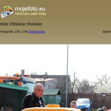
Home
|
Přihlásit se
|
Registrace
Fotografie 136 z 246
Zobrazit vše
Galeri