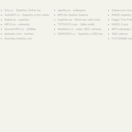
1hry.cz - Superhry, Online hry
tapetky.eu - wallpapers
Zabava pro vse
JoJoHRY.cz - Superhry a Hry online
MP3 Ke Stažení Zdarma
NIKEE superhry 
Nejhry.eu - superhry
mojefoto.eu - Místo pro vaše fotky
Happy Tree Fri
HRY2.eu - onlinovky
TETRISYS.com - Válka médií
NIKEE Crack
SeznamHRY.cz - 1000her
WebMont.cz - weby, SEO, reklama
MP3 videoklipy
divkadne.com - freefoto
NEMOHRY.cz - Superhry a 1001 hry
SMS zdarma
freevideo-freefoto.com
FUTURAMA onl