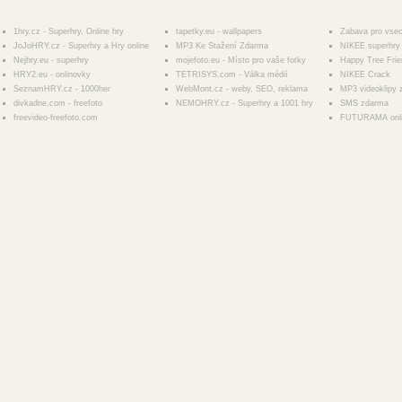
1hry.cz - Superhry, Online hry
tapetky.eu - wallpapers
Zabava pro vse
JoJoHRY.cz - Superhry a Hry online
MP3 Ke Stažení Zdarma
NIKEE superhry 
Nejhry.eu - superhry
mojefoto.eu - Místo pro vaše fotky
Happy Tree Fri
HRY2.eu - onlinovky
TETRISYS.com - Válka médií
NIKEE Crack
SeznamHRY.cz - 1000her
WebMont.cz - weby, SEO, reklama
MP3 videoklipy
divkadne.com - freefoto
NEMOHRY.cz - Superhry a 1001 hry
SMS zdarma
freevideo-freefoto.com
FUTURAMA onl