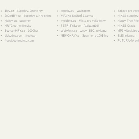
1hry.cz - Superhry, Online hry
tapetky.eu - wallpapers
Zabava pro vse
JoJoHRY.cz - Superhry a Hry online
MP3 Ke Stažení Zdarma
NIKEE superhry 
Nejhry.eu - superhry
mojefoto.eu - Místo pro vaše fotky
Happy Tree Fri
HRY2.eu - onlinovky
TETRISYS.com - Válka médií
NIKEE Crack
SeznamHRY.cz - 1000her
WebMont.cz - weby, SEO, reklama
MP3 videoklipy
divkadne.com - freefoto
NEMOHRY.cz - Superhry a 1001 hry
SMS zdarma
freevideo-freefoto.com
FUTURAMA onl