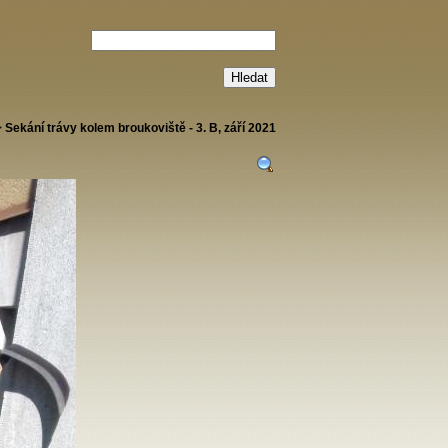
>
Sekání trávy kolem broukoviště - 3. B, září 2021